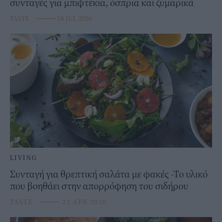
συνταγές για μπιφτέκια, όσπρια και ζυμαρικά
TASTE
⸻
18 JUL 2026
LIVING
Συνταγή για θρεπτική σαλάτα με φακές -Το υλικό
που βοηθάει στην απορρόφηση του σιδήρου
TASTE
⸻
21 APR 2026