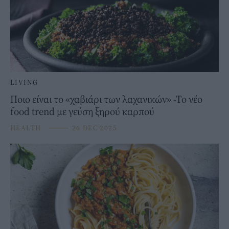
LIVING
Ποιο είναι το «χαβιάρι των λαχανικών» -Το νέο
food trend με γεύση ξηρού καρπού
HEALTH
⸻
26 DEC 2025