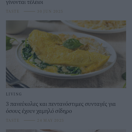
γίνονται τέλειοι
TASTE
⸻
30 JUN 2025
LIVING
3 πανεύκολες και πεντανόστιμες συνταγές για
όσους έχουν χαμηλό σίδηρο
TASTE
⸻
24 MAY 2025