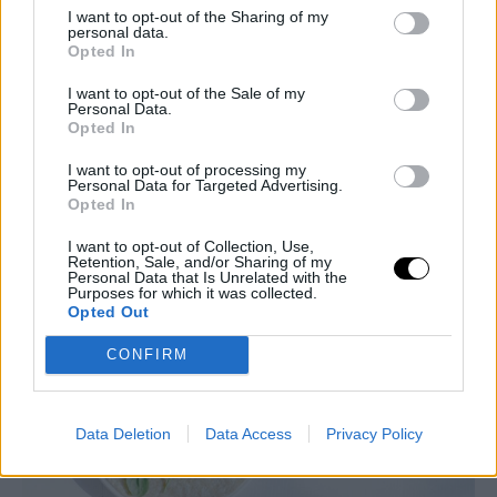
I want to opt-out of the Sharing of my
personal data.
Opted In
I want to opt-out of the Sale of my
Personal Data.
Opted In
I want to opt-out of processing my
LIVING
Personal Data for Targeted Advertising.
Opted In
Παγκόσμια Ημέρα Οσπρίων: Ο λόγος που πρέπει
να πετάμε το νερό από τις φακές μετά το πρώτο
I want to opt-out of Collection, Use,
Retention, Sale, and/or Sharing of my
βράσιμο
Personal Data that Is Unrelated with the
Purposes for which it was collected.
HEALTH
⸻
10 FEB 2025
Opted Out
CONFIRM
Data Deletion
Data Access
Privacy Policy