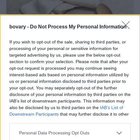
bovary -
Do Not Process My Personal Information
If you wish to opt-out of the sale, sharing to third parties, or
processing of your personal or sensitive information for
targeted advertising by us, please use the below opt-out
section to confirm your selection. Please note that after your
opt-out request is processed you may continue seeing
interest-based ads based on personal information utilized by
LIVING
us or personal information disclosed to third parties prior to
Συνταγή για φακές με το μυστικό μπαχαρικό που
your opt-out. You may separately opt-out of the further
απογειώνει τη γεύση τους
disclosure of your personal information by third parties on the
IAB’s list of downstream participants. This information may
TASTE
⸻
31 MAR 2025
also be disclosed by us to third parties on the
IAB’s List of
Downstream Participants
that may further disclose it to other
third parties.
Personal Data Processing Opt Outs