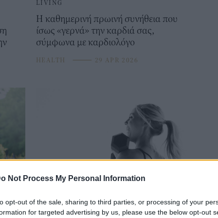
LIVING
Η καθημερινή πρωινή συνήθεια που
ση
ίσως «γερνά» την καρδιά σας,
ην
σύμφωνα με καρδιολόγο
HEALTH
⸻
29 APR 2026
o Not Process My Personal Information
LIVING
Αυτή είναι η ιδανική άσκηση για να
to opt-out of the sale, sharing to third parties, or processing of your per
τε τη
προστατεύσετε την καρδιά σας,
formation for targeted advertising by us, please use the below opt-out s