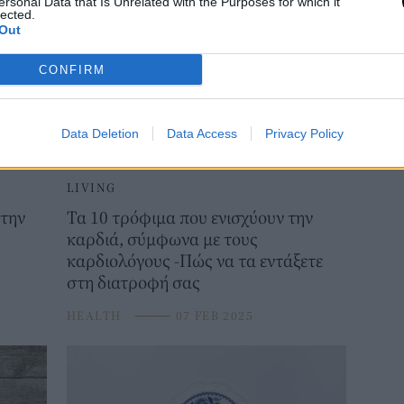
ersonal Data that Is Unrelated with the Purposes for which it
lected.
Out
CONFIRM
Data Deletion
Data Access
Privacy Policy
LIVING
στην
Τα 10 τρόφιμα που ενισχύουν την
καρδιά, σύμφωνα με τους
καρδιολόγους -Πώς να τα εντάξετε
στη διατροφή σας
HEALTH
⸻
07 FEB 2025