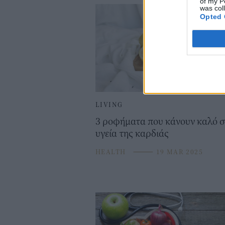
of my P
was col
Opted 
LIVING
3 ροφήματα που κάνουν καλό 
υγεία της καρδιάς
HEALTH
⸻
19 MAR 2025