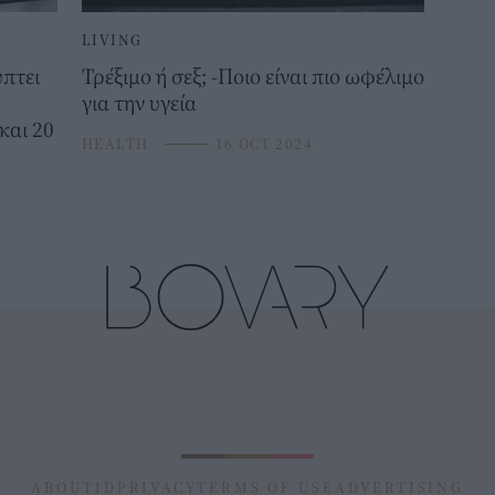
LIVING
πτει
Τρέξιμο ή σεξ; -Ποιο είναι πιο ωφέλιμο
για την υγεία
και 20
HEALTH
⸻
16 OCT 2024
ABOUT
ID
PRIVACY
TERMS OF USE
ADVERTISING