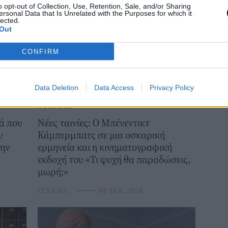
o opt-out of Collection, Use, Retention, Sale, and/or Sharing
ersonal Data that Is Unrelated with the Purposes for which it
lected.
Out
CONFIRM
Data Deletion
Data Access
Privacy Policy
CULTURE
ά που
Νέες ταινίες: Ο Μπένεντικτ
υ
Κάμπερμπατς σε μια οσκαρική
την
ερμηνεία και η κινηματογραφική
εκδοχή του «Τι ψυχή θα παραδώσεις,
μωρή;»
CINEMA
⸻
08 JAN 2026