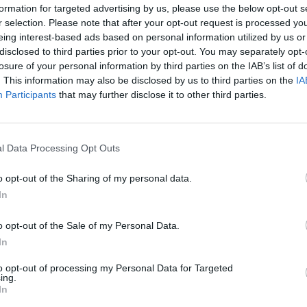
εβδομάδας
formation for targeted advertising by us, please use the below opt-out s
r selection. Please note that after your opt-out request is processed y
CINEMA
⸻
05 FEB 2026
eing interest-based ads based on personal information utilized by us or
disclosed to third parties prior to your opt-out. You may separately opt-
losure of your personal information by third parties on the IAB’s list of
. This information may also be disclosed by us to third parties on the
IA
Participants
that may further disclose it to other third parties.
l Data Processing Opt Outs
o opt-out of the Sharing of my personal data.
CULTURE
In
Από τον Σαίξπηρ έως την τεχνητή
o opt-out of the Sale of my Personal Data.
υ
νοημοσύνη: Οι ταινίες της εβδομάδας
In
CINEMA
⸻
22 JAN 2026
to opt-out of processing my Personal Data for Targeted
ing.
In