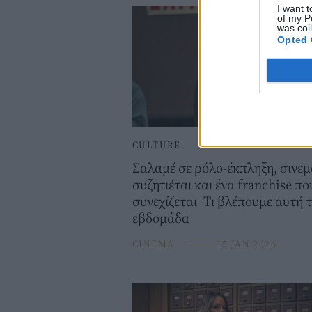
I want t
of my P
was col
Opted 
CULTURE
Σαλαμέ σε ρόλο-έκπληξη, σινεμ
συζητιέται και ένα franchise πο
συνεχίζεται -Τι βλέπουμε αυτή 
εβδομάδα
CINEMA
⸻
15 JAN 2026