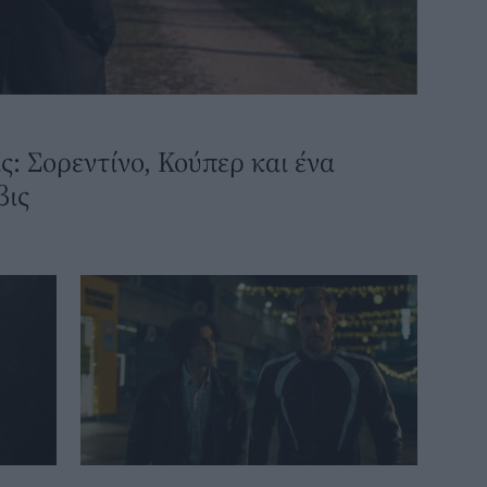
ς: Σορεντίνο, Κούπερ και ένα
βις