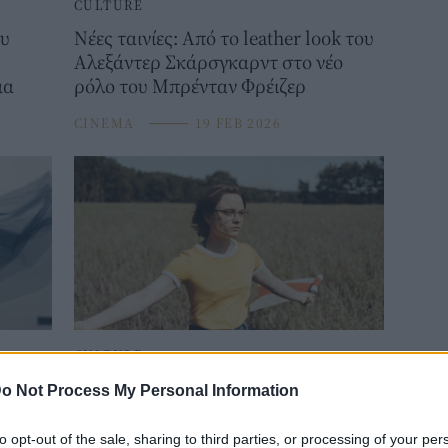
CULTURE
ου
Νέες ταινίες: Από το leather look του
Αλεξάντερ Σκάρσγκαρντ στο νέο
μα
ρόλο του Μπρένταν Φρέιζερ
CINEMA
⸻
19 FEB 2026
CULTURE
ναι τα
Νέες ταινίες: Φεστιβαλικά δράματα
o Not Process My Personal Information
και ένα ανατρεπτικό θρίλερ
ιάς;
επιβίωσης στις επιλογές της
to opt-out of the sale, sharing to third parties, or processing of your per