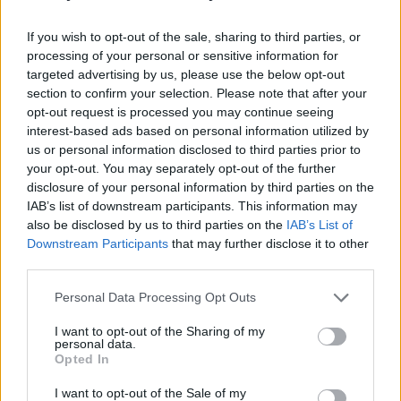
σου θα δείχνουν ακόμα πιο στρογγυλά. Σβήσε τη γραμμή που
σχημάτισες στο άνω βλέφαρο με ένα πινέλο, για να
If you wish to opt-out of the sale, sharing to third parties, or
δημιουργήσεις το σμόκι λουκ. Πέρασε τις βλεφαρίδες του άνω
processing of your personal or sensitive information for
βλεφάρου με δύο στρώσεις μάσκαρα και βάλε μια μόνο
targeted advertising by us, please use the below opt-out
στρώση στις κάτω βλεφαρίδες σου.
section to confirm your selection. Please note that after your
opt-out request is processed you may continue seeing
Αν έχεις αμυγδαλωτά μάτια
interest-based ads based on personal information utilized by
Τα μάτια σου χαρακτηρίζονται από πλήρη αρμονία. Απλωσε μια
us or personal information disclosed to third parties prior to
σκιά ματιών στο άνω κινητό βλέφαρο και δούλεψε την με ένα
your opt-out. You may separately opt-out of the further
μικρό πινέλο, μέχρι να τη «σβήσεις» ομοιόμορφα και να
disclosure of your personal information by third parties on the
IAB’s list of downstream participants. This information may
αποκτήσεις ένα τέλειο αποτέλεσμα. Στόχος σου είναι να
also be disclosed by us to third parties on the
IAB’s List of
τονίσεις την άψογη μορφή τους κάθε φορά που τα βάφεις.
Downstream Participants
that may further disclose it to other
Χρησιμοποίησε φωτεινά χρώματα στο κόκκαλο του φρυδιού
third parties.
σκούρα σκιά στη βάση του πάνω βλεφάρου. Για να πετύχεις πιο
Personal Data Processing Opt Outs
έντονο βλέμμα, εφάρμοσε σκιά και στο κάτω βλέφαρο και
ολοκλήρωσε το λουκ τους με σκούρα μάσκαρα.
I want to opt-out of the Sharing of my
personal data.
Opted In
I want to opt-out of the Sale of my