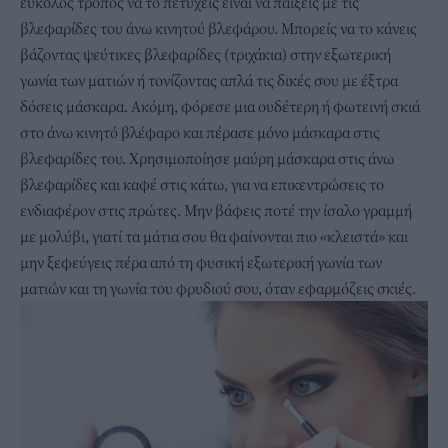
εύκολος τρόπος να το πετύχεις είναι να παίξεις με τις
βλεφαρίδες του άνω κινητού βλεφάρου. Μπορείς να το κάνεις
βάζοντας ψεύτικες βλεφαρίδες (τριχάκια) στην εξωτερική
γωνία των ματιών ή τονίζοντας απλά τις δικές σου με έξτρα
δόσεις μάσκαρα. Ακόμη, φόρεσε μια ουδέτερη ή φωτεινή σκιά
στο άνω κινητό βλέφαρο και πέρασε μόνο μάσκαρα στις
βλεφαρίδες του. Χρησιμοποίησε μαύρη μάσκαρα στις άνω
βλεφαρίδες και καφέ στις κάτω, για να επικεντρώσεις το
ενδιαφέρον στις πρώτες. Μην βάφεις ποτέ την ίσαλο γραμμή
με μολύβι, γιατί τα μάτια σου θα φαίνονται πιο «κλειστά» και
μην ξεφεύγεις πέρα από τη φυσική εξωτερική γωνία των
ματιών και τη γωνία του φρυδιού σου, όταν εφαρμόζεις σκιές.