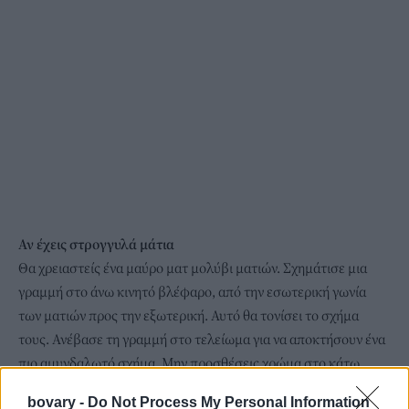
Αν έχεις στρογγυλά μάτια
Θα χρειαστείς ένα μαύρο ματ μολύβι ματιών. Σχημάτισε μια
γραμμή στο άνω κινητό βλέφαρο, από την εσωτερική γωνία
των ματιών προς την εξωτερική. Αυτό θα τονίσει το σχήμα
τους. Ανέβασε τη γραμμή στο τελείωμα για να αποκτήσουν ένα
πιο αμυγδαλωτό σχήμα. Μην προσθέσεις χρώμα στο κάτω
βλέφαρο και συγκεκριμένα στην ίσαλο γραμμή γιατί τα μάτια
bovary -
Do Not Process My Personal Information