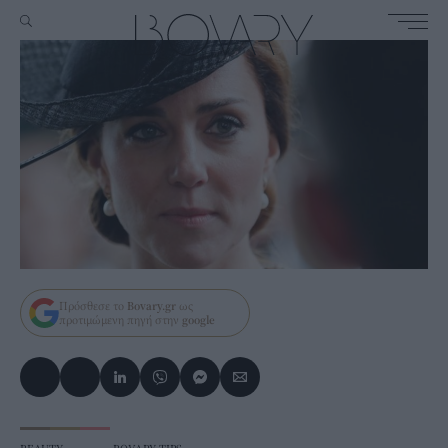
Πρόσθεσε το
Bovary.gr
ως
προτιμώμενη πηγή στην
google