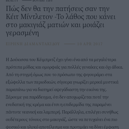
BEAUTY
⸻
BOVARY TIPS
Πώς δεν θα την πατήσεις σαν την
Κέιτ Μίντλετον -Το λάθος που κάνει
στο μακιγιάζ ματιών και μοιάζει
γερασμένη
ΕΙΡΗΝΗ ΔΙΑΜΑΝΤΑΚΙΔΟΥ
⸻
10 APR 2017
Η Δούκισσα του Κέιμπριτζ έχει γίνει ένα από τα μεγαλύτερα
πρότυπα μόδας και ομορφιάς για πολλές γυναίκες και όχι άδικα.
Από τη στιγμή όμως που το πρόσωπο της φιγουράρει στα
εξώφυλλα των περιοδικών, σίγουρα γνωρίζει μερικά μυστικά
παραπάνω για να διατηρεί αψεγάδιαστη την εικόνα της.
Ξέρουμε για παράδειγμα, ότι δεν αποχωρίζεται ποτέ την
ενυδατική της κρέμα και έτσι η επιδερμίδα της παραμένει
πάντοτε νεανική και λαμπερή. Παράλληλα, επιλέγει συνήθως
ουδέτερους τόνους στο μακιγιάζ, ώστε να πετυχαίνει ένα πιο
φυσικό και γλυκό αποτέλεσμα και προτιμάει να δίνει έμφαση