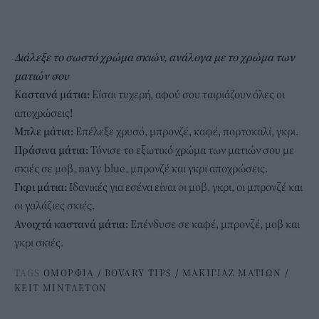
Διάλεξε το σωστό χρώμα σκιών, ανάλογα με το χρώμα των
ματιών σου
Καστανά μάτια:
Είσαι τυχερή, αφού σου ταιριάζουν όλες οι
αποχρώσεις!
Μπλε μάτια:
Επέλεξε χρυσό, μπρονζέ, καφέ, πορτοκαλί, γκρι.
Πράσινα μάτια:
Τόνισε το εξωτικό χρώμα των ματιών σου με
σκιές σε μοβ, navy blue, μπρονζέ και γκρι αποχρώσεις.
Γκρι μάτια:
Ιδανικές για εσένα είναι οι μοβ, γκρι, οι μπρονζέ και
οι γαλάζιες σκιές.
Ανοιχτά καστανά μάτια:
Επένδυσε σε καφέ, μπρονζέ, μοβ και
γκρι σκιές.
TAGS
ΟΜΟΡΦΙΑ
/
BOVARY TIPS
/
ΜΑΚΙΓΙΑΖ ΜΑΤΙΩΝ
/
ΚΕΙΤ ΜΙΝΤΛΕΤΟΝ