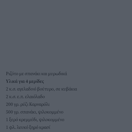
Ριζότο με σπανάκι και μυρωδικά
Υλικά για 4 μερίδες
2 κ.σ. αγελαδινό βούτυρο, σε κυβάκια
2 κ.σ. ε.π. ελαιόλαδο
200 γρ.
ρύζι
Καρναρόλι
500 γρ. σπανάκι, ψιλοκομμένο
1 ξερό κρεμμύδι, ψιλοκομμένο
1 φλ. λευκό ξηρό κρασί