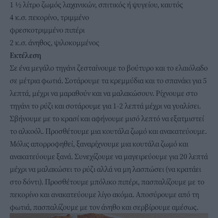
1 ½ λίτρο ζωμός λαχανικών, σπιτικός ή
ψυγείου
, καυτός
4 κ.σ. πεκορίνο, τριμμένο
φρεσκοτριμμένο πιπέρι
2 κ.σ. άνηθος, ψιλοκομμένος
Εκτέλεση
Σε ένα μεγάλο
τηγάνι
ζεσταίνουμε το βούτυρο και το ελαιόλαδο
σε μέτρια φωτιά. Σοτάρουμε τα κρεμμύδια και το σπανάκι για 5
λεπτά, μέχρι να μαραθούν και να μαλακώσουν. Ρίχνουμε στο
τηγάνι το ρύζι και σοτάρουμε για 1-2 λεπτά μέχρι να γυαλίσει.
Σβήνουμε με το κρασί και αφήνουμε μισό λεπτό να εξατμιστεί
το αλκοόλ. Προσθέτουμε μια κουτάλα ζωμό και ανακατεύουμε.
Μόλις απορροφηθεί, ξαναρίχνουμε μια κουτάλα ζωμό και
ανακατεύουμε ξανά. Συνεχίζουμε να μαγειρεύουμε για 20 λεπτά
μέχρι να μαλακώσει το ρύζι αλλά να μη λασπώσει (να κρατάει
στο
δόντι
). Προσθέτουμε μπόλικο πιπέρι, πασπαλίζουμε με το
πεκορίνο και ανακατεύουμε λίγο ακόμα. Αποσύρουμε από τη
φωτιά, πασπαλίζουμε με τον άνηθο και σερβίρουμε αμέσως.