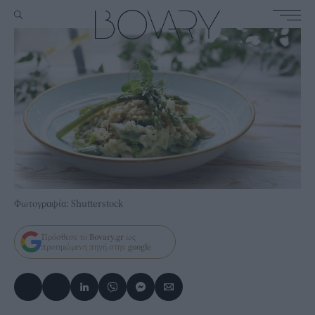
Φωτογραφία: Shutterstock
Πρόσθεσε το
Bovary.gr
ως
προτιμώμενη πηγή στην
google