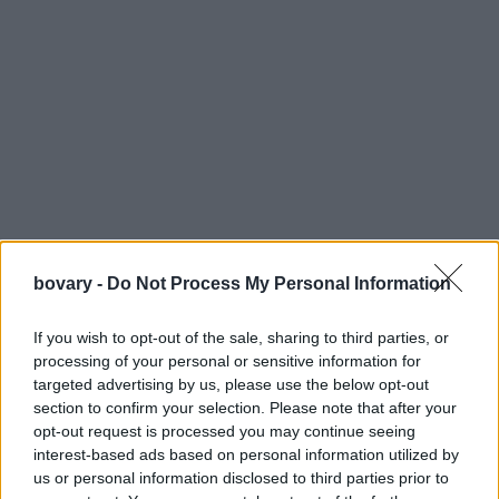
bovary -
Do Not Process My Personal Information
Τάρτα με σπανάκι και ξινομυζήθρα
Υλικά για μια στρογγυλή φόρμα (διάμετρος 26 εκ.)
If you wish to opt-out of the sale, sharing to third parties, or
1 πακέτο έτοιμη ζύμη τάρτας ή 1 δόση σπιτική
processing of your personal or sensitive information for
750 γρ. σπανάκι, καθαρισμένο και ψιλοκομμένο
targeted advertising by us, please use the below opt-out
2 φλ. ξινομυζήθρα, χοντροτριμμένη
section to confirm your selection. Please note that after your
3
αυγά
, χτυπημένα
opt-out request is processed you may continue seeing
interest-based ads based on personal information utilized by
αλάτι
us or personal information disclosed to third parties prior to
φρεσκοτριμμένο πιπέρι