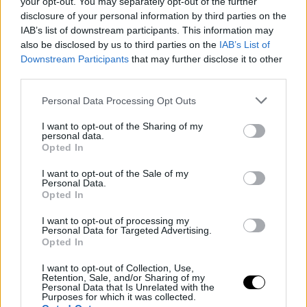
your opt-out. You may separately opt-out of the further
Εκτέλεση
disclosure of your personal information by third parties on the
Σε ένα σουρωτήρι βάζουμε το σπανάκι με μπόλικο
αλάτι
και το
IAB’s list of downstream participants. This information may
also be disclosed by us to third parties on the
IAB’s List of
αφήνουμε να μαραθεί και να βγάλει τα υγρά του για μισή ώρα.
Downstream Participants
that may further disclose it to other
Το πιέζουμε και το στύβουμε καλά με τα χέρια μας.
third parties.
Προθερμάνουμε τον φούρνο στους 180°C στον αέρα. Με ένα
πινέλο αλείφουμε τη φόρμα με λίγο ελαιόλαδο και στρώνουμε
Personal Data Processing Opt Outs
καλά τη
ζύμη
ώστε να καλύπτει και τα τοιχώματα. Κόβουμε ό,τι
I want to opt-out of the Sharing of my
περισσεύει γύρω γύρω. Μεταφέρουμε το σπανάκι σε ένα μπολ,
personal data.
Opted In
προσθέτουμε την ξινομυζήθρα, τα αυγά και μπόλικο πιπέρι και
ανακατεύουμε πολύ καλά. Απλώνουμε τη γέμιση και ψήνουμε
I want to opt-out of the Sale of my
Personal Data.
για 40 λεπτά. Αφήνουμε να κρυώσει λίγο, για 10-15 λεπτά.
Opted In
Κόβουμε και σερβίρουμε.
I want to opt-out of processing my
Personal Data for Targeted Advertising.
Opted In
I want to opt-out of Collection, Use,
Retention, Sale, and/or Sharing of my
Personal Data that Is Unrelated with the
Purposes for which it was collected.