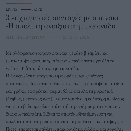
LIVING
⸻
TASTE
3 λαχταριστές συνταγές με σπανάκι
-Η απόλυτη ανοιξιάτικη πρασινάδα
ΖΩΗ ΠΑΠΑΦΩΤΙΟΥ
⸻
25 APR 2026
Με ολόφρεσκο τραγανό
σπανάκι
, γεμάτο
βιταμίνες
και
μέταλλα, φτιάχνουμε τρία διαφορετικά φαγητά για όλα τα
γούστα. Ριζότο, τάρτα και μακαρονάδα.
Η άνοιξη είναι η εποχή που η αγορά γεμίζει φρέσκες
πρασινάδες. Το σπανάκι είναι στην καλύτερή του φάση, το ίδιο
και η ρόκα, τα φρέσκα κρεμμυδάκια και όλα τα μυρωδικά
(άνηθος, μαϊντανός κλπ.). Γι αυτό και είναι η καλύτερη περίοδος
για να τα βάλουμε όλα αυτά στη διατροφή μας μαγειρεύοντας
διαφορετικά πιάτα. Ειδικά το σπανάκι δίνει έμπνευση για
πολλούς συνδυασμούς και πρακτικά μπαίνει σε όλα τα φαγητά.
Πίτες, τάρτες και σαλάτες, μακαρονάδες, πιλάφια και σουφλέ,