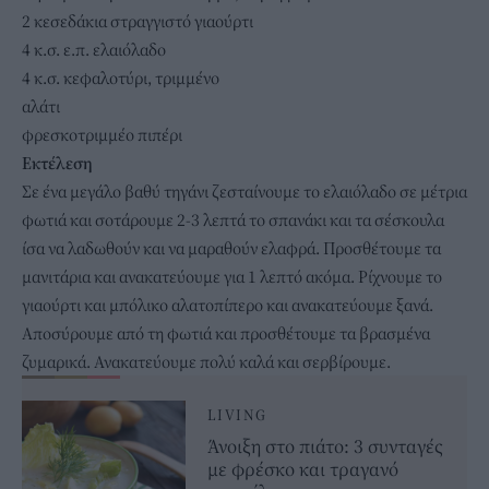
2 κεσεδάκια στραγγιστό γιαούρτι
4 κ.σ. ε.π. ελαιόλαδο
4 κ.σ. κεφαλοτύρι, τριμμένο
αλάτι
φρεσκοτριμμέο πιπέρι
Εκτέλεση
Σε ένα μεγάλο βαθύ τηγάνι ζεσταίνουμε το
ελαιόλαδο
σε μέτρια
φωτιά και σοτάρουμε 2-3 λεπτά το σπανάκι και τα σέσκουλα
ίσα να λαδωθούν και να μαραθούν ελαφρά. Προσθέτουμε τα
μανιτάρια και ανακατεύουμε για 1 λεπτό ακόμα. Ρίχνουμε το
γιαούρτι
και μπόλικο αλατοπίπερο και ανακατεύουμε ξανά.
Αποσύρουμε από τη φωτιά και προσθέτουμε τα βρασμένα
ζυμαρικά. Ανακατεύουμε πολύ καλά και σερβίρουμε.
LIVING
Άνοιξη στο πιάτο: 3 συνταγές
με φρέσκο και τραγανό