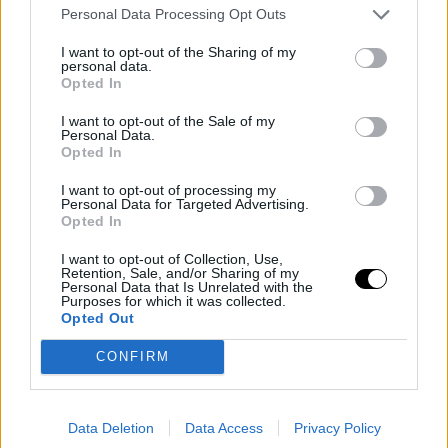
Personal Data Processing Opt Outs
στην οροφή, ένα μεγάλο γωνιακό σαλόνι με τραπεζαρία και
μαρμάρινα μπάνια.
I want to opt-out of the Sharing of my
personal data.
Στην παρούσα φάση, η Ιβάνκα Τραμπ, ο σύγυζός της Τζερντ
Opted In
Κάσνερ και τα τρία τους παιδιά διαμένουν σε ένα ρετιρέ με
τέσσερα υπνοδωμάτια στο ίδιο κτίριο, το οποίο αγγίζει την
I want to opt-out of the Sale of my
Personal Data.
αστρονομική τιμή των 16 εκατομμυρίων δολαρίων.
Opted In
Δείτε το εντυπωσιακό εσωτερικό του διαμερίσματος:
I want to opt-out of processing my
Personal Data for Targeted Advertising.
TAGS
ΙΒΑΝΚΑ ΤΡΑΜΠ
/
FACES
/
ΣΠΙΤΙ
Opted In
I want to opt-out of Collection, Use,
Retention, Sale, and/or Sharing of my
Personal Data that Is Unrelated with the
Purposes for which it was collected.
Opted Out
CONFIRM
Data Deletion
Data Access
Privacy Policy