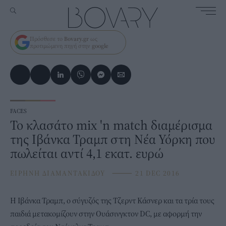
Πρόσθεσε το
Bovary.gr
ως
προτιμώμενη πηγή στην
google
FACES
Το κλασάτο mix 'n match διαμέρισμα
της Ιβάνκα Τραμπ στη Νέα Υόρκη που
πωλείται αντί 4,1 εκατ. ευρώ
ΕΙΡΗΝΗ ΔΙΑΜΑΝΤΑΚΙΔΟΥ
⸻
21 DEC 2016
Η Ιβάνκα Τραμπ, ο σύγυζός της Τζερντ Κάσνερ και τα τρία τους
παιδιά μετακομίζουν στην Ουάσινγκτον DC, με αφορμή την