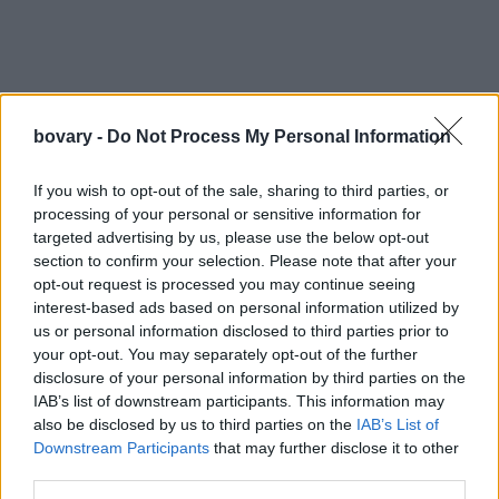
bovary -
Do Not Process My Personal Information
If you wish to opt-out of the sale, sharing to third parties, or
processing of your personal or sensitive information for
targeted advertising by us, please use the below opt-out
section to confirm your selection. Please note that after your
opt-out request is processed you may continue seeing
interest-based ads based on personal information utilized by
us or personal information disclosed to third parties prior to
your opt-out. You may separately opt-out of the further
disclosure of your personal information by third parties on the
IAB’s list of downstream participants. This information may
also be disclosed by us to third parties on the
IAB’s List of
Το διαμέρισμα βρίσκεται σε ένα από τα σημεία της πόλης με τη
Downstream Participants
that may further disclose it to other
μεγαλύτερη αίγλη και διαθέτει εκπληκτική θέα, ενώ είναι
third parties.
φιλόξενο και άνετο. Εχει δρύινα πατώματα, ξύλινα δοκάρια