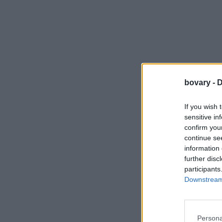
bovary -
D
If you wish 
sensitive in
confirm you
continue se
information 
further disc
participants
Downstream 
Persona