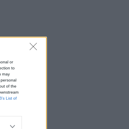
sonal or
ection to
ou may
 personal
out of the
 downstream
B’s List of