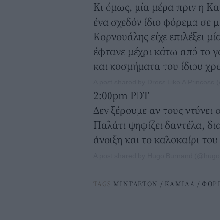
Κι όμως, μία μέρα πριν η Κα
ένα σχεδόν ίδιο φόρεμα σε 
Κορνουάλης είχε επιλέξει μί
έφτανε μέχρι κάτω από το γ
και κοσμήματα του ίδιου χρ
A post shared by Dress Like A Princess 
2:00pm PDT
Δεν ξέρουμε αν τους ντύνει ο
Παλάτι ψηφίζει δαντέλα, δι
άνοιξη και το καλοκαίρι του
A post shared by Hugo Burnand (@hugo
TAGS
ΜΙΝΤΛΕΤΟΝ
/
ΚΑΜΙΛΑ
/
ΦΟΡ