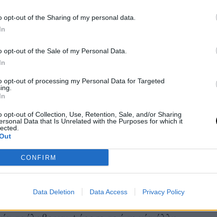
o opt-out of the Sharing of my personal data.
ταση ήταν τo maxi δαντελένιο φόρεμά της
In
ποίο είχε διαφάνεια στα μανίκια και
o opt-out of the Sale of my Personal Data.
ς.
In
 συνδύασε με έναν χρυσό φάκελο και
to opt-out of processing my Personal Data for Targeted
νώ τα μαλλιά της ήταν ανάλαφρα και τα
ing.
In
ρώμα με το clutch.
on Mar 28, 2017 at 2:10pm
o opt-out of Collection, Use, Retention, Sale, and/or Sharing
royalfamily.wcgc)
ersonal Data that Is Unrelated with the Purposes for which it
lected.
Out
on Mar 28, 2017 at 9:30pm PDT
aalarconz)
on Mar 28, 2017 at 4:51pm
CONFIRM
kensington_palace_)
σε τα βλέμματα, επισκιάζοντας το fashion
Data Deletion
Data Access
Privacy Policy
επέλεξε off the shoulder πουά φόρεμα,