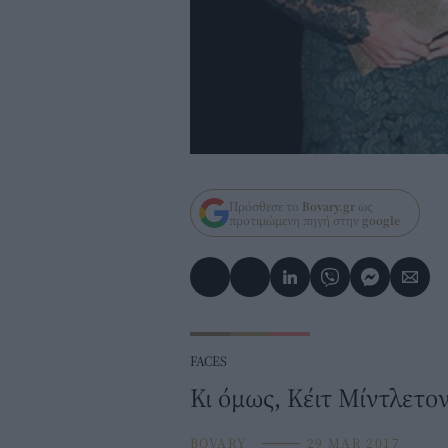
Πρόσθεσε το
Bovary.gr
ως
προτιμώμενη πηγή στην
google
FACES
Κι όμως, Κέιτ Μίντλετο
BOVARY
⸻
29 MAR 2017