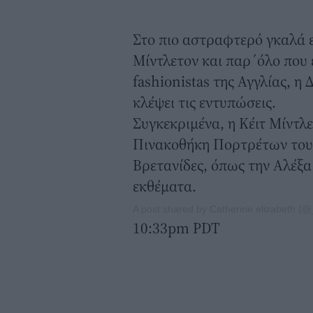
Στο πιο αστραφτερό γκαλά ε
Μίντλετον και παρ΄όλο που 
fashionistas της Αγγλίας, η
κλέψει τις εντυπώσεις.
Συγκεκριμένα, η Κέιτ Μίντλ
Πινακοθήκη Πορτρέτων του 
Βρετανίδες, όπως την Αλέξα
εκθέματα.
A post shared by Catherine elizabeth (
10:33pm PDT