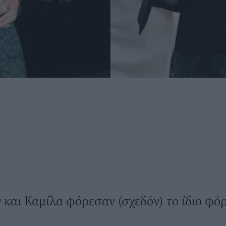
ν και Καμίλα φόρεσαν (σχεδόν) το ίδιο φό