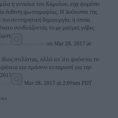
μίλα η γυναίκα του Κάρολου, είχε φορέσει
μία έκθεση φωτογραφίας. Η Δούκισσα της
α πιο συντηρητική δημιουργία, η οποία
όνατο συνδυάζοντάς το με μαύρες γόβες
ώματος.
on Mar 28, 2017 at
(@howtodresslikeaprincess)
 ίδιος στιλίστας, αλλά απ΄ότι φαίνεται το
αφάνεια και πράσινο κυπαρισσί για την
 2017.
on Mar 28, 2017 at 2:09am PDT
burnand)
ΕΜΑ